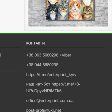
КОНТАКТИ
і
+38 063 5680298 +viber
+38 044 5680298
https://t.me/enterprint_kyiv
наш чат-бот https://t.me/+8-
UPuDpyvNRiMTk6
office@enterprint.com.ua
post-profi@ukr.net