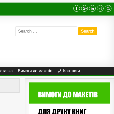
Search
for:
оставка
Вимоги до макетів
Контакти