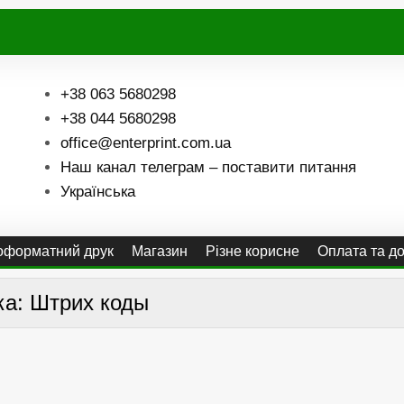
+38 063 5680298
+38 044 5680298
office@enterprint.com.ua
Наш канал телеграм – поставити питання
Українська
форматний друк
Магазин
Різне корисне
Оплата та д
ка:
Штрих коды