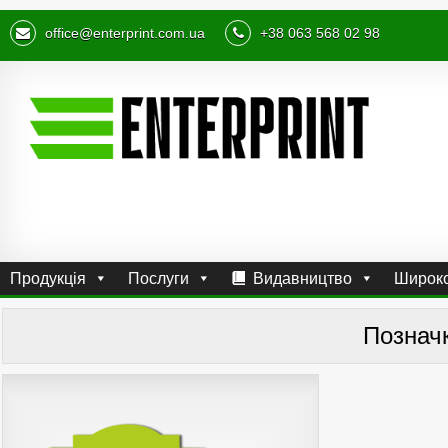
office@enterprint.com.ua
+38 063 568 02 98
Продукція
Послуги
Видавництво
Широко
Познач