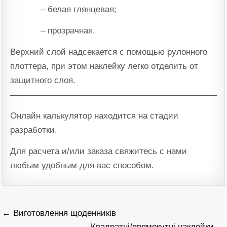
– белая глянцевая;
– прозрачная.
Верхний слой надсекается с помощью рулонного
плоттера, при этом наклейку легко отделить от
защитного слоя.
Онлайн калькулятор находится на стадии
разработки.
Для расчета и/или заказа свяжитесь с нами
любым удобным для вас способом.
Навігація
← Виготовлення щоденників
записів
Квадратні/прямокутні наклейки →