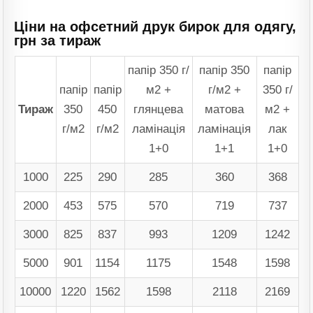
Ціни на офсетний друк бирок для одягу,
грн за тираж
папір 350 г/
папір 350
папір
папір
папір
м2 +
г/м2 +
350 г/
Тираж
350
450
глянцева
матова
м2 +
г/м2
г/м2
ламінація
ламінація
лак
1+0
1+1
1+0
1000
225
290
285
360
368
2000
453
575
570
719
737
3000
825
837
993
1209
1242
5000
901
1154
1175
1548
1598
10000
1220
1562
1598
2118
2169