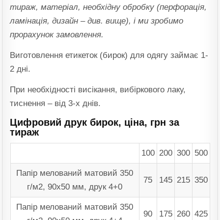
тираж, матеріал, необхідну обробку (перфорація,
ламінація, дизайн – див. вище), і ми зробимо
прорахунок замовлення.
Виготовлення етикеток (бирок) для одягу займає 1-
2 дні.
При необхідності висікання, вибіркового лаку,
тиснення – від 3-х днів.
Цифровий друк бирок, ціна, грн за
тираж
100
200
300
500
Папір мелований матовий 350
75
145
215
350
г/м2, 90х50 мм, друк 4+0
Папір мелований матовий 350
90
175
260
425