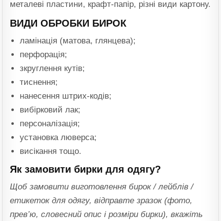
металеві пластини, крафт-папір, різні види картону.
ВИДИ ОБРОБКИ БИРОК
ламінація (матова, глянцева);
перфорація;
зкруглення кутів;
тиснення;
нанесення штрих-кодів;
вибірковий лак;
персоналізація;
установка люверса;
висікання тощо.
Як замовити бирки для одягу?
Щоб замовити виготовлення бирок / лейблів /
етикеток для одягу, відправте зразок (фото,
прев’ю, словесний опис і розміри бирки), вкажіть