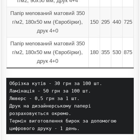
г/м2, 90х50 мм, друк 4+4
Папір мелований матовий 350
г/м2, 180х50 мм (Євробірки),
150
295
440
725
друк 4+0
Папір мелований матовий 350
г/м2, 180х50 мм (Євробірки),
180
355
530
875
друк 4+0
Обрізка кутів - 30 грн за 100 шт.

Ламінація - 50 грн за 100 шт.

Люверс - 0,5 грн за 1 шт.

Друк на дизайнерському папері 
розраховується окремо.

Термін виготовлення бирок за допомогою 