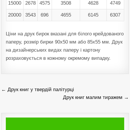
15000
2678
4575
3508
4628
4749
20000
3543
696
4655
6145
6307
Ціни на друк бирок вказані для білого крейдованого
паперу, розмір бирки 90х50 мм або 85х55 мм. Друк
на дизайнерських видах паперу і картону
розраховується в кожному окремому випадку.
Навігація
← Друк книг у твердій палітурці
записів
Друк книг малим тиражем →