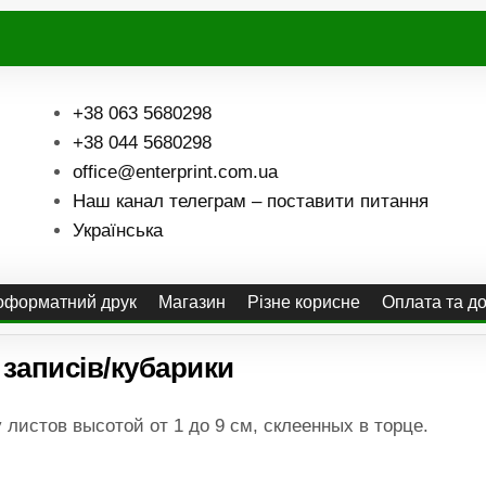
+38 063 5680298
+38 044 5680298
office@enterprint.com.ua
Наш канал телеграм – поставити питання
Українська
форматний друк
Магазин
Різне корисне
Оплата та д
записів/кубарики
листов высотой от 1 до 9 см, склеенных в торце.