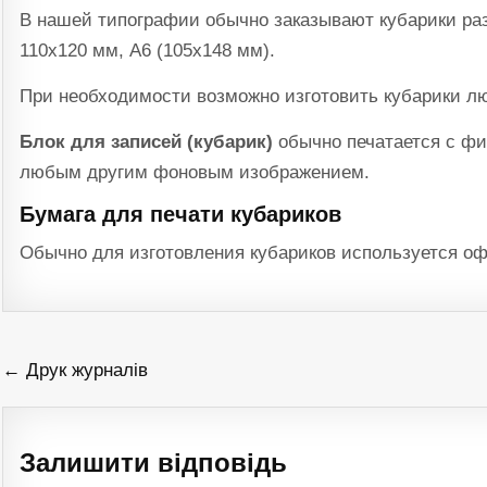
В нашей типографии обычно заказывают кубарики ра
110х120 мм, А6 (105х148 мм).
При необходимости возможно изготовить кубарики лю
Блок для записей (кубарик)
обычно печатается с фи
любым другим фоновым изображением.
Бумага для печати кубариков
Обычно для изготовления кубариков используется офс
Навігація
← Друк журналів
записів
Залишити відповідь