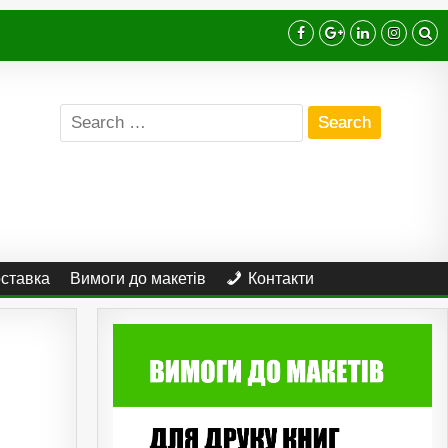
Search
for:
оставка
Вимоги до макетів
Контакти