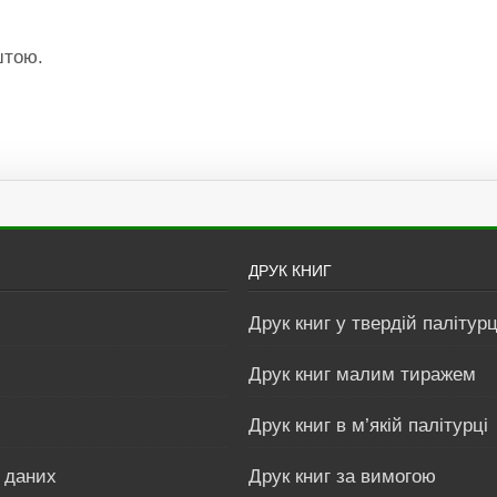
штою.
ДРУК КНИГ
Друк книг у твердій палітурц
Друк книг малим тиражем
Друк книг в м’якій палітурці
 даних
Друк книг за вимогою