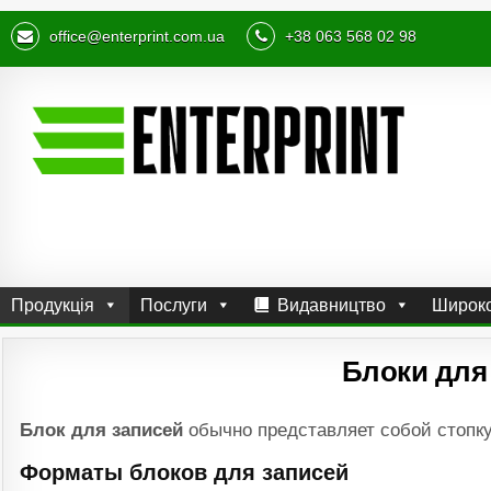
office@enterprint.com.ua
+38 063 568 02 98
Продукція
Послуги
Видавництво
Широко
Блоки для 
Блок для записей
обычно представляет собой стопку 
Форматы блоков для записей