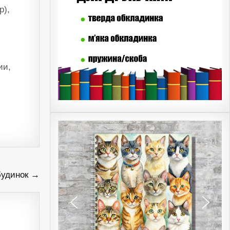
р),
ии,
будинок →