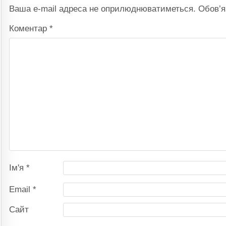
Ваша e-mail адреса не оприлюднюватиметься.
Обов’я
Коментар
*
Ім'я
*
Email
*
Сайт