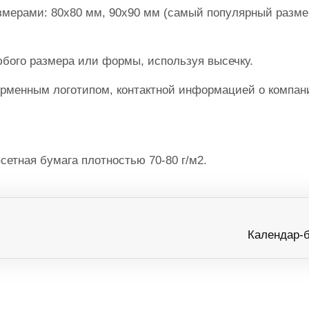
змерами: 80х80 мм, 90х90 мм (самый популярный разме
бого размера или формы, используя высечку.
рменным логотипом, контактной информацией о компан
етная бумага плотностью 70-80 г/м2.
Календар-