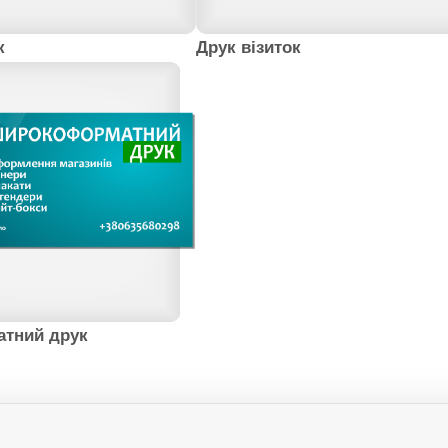
к
Друк візиток
тний друк