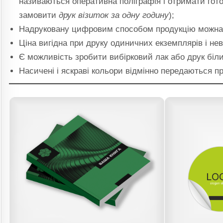
називаються оперативна поліграфія і отримати гот
замовити
друк візиток за одну годину
);
Надруковану цифровим способом продукцію можна
Ціна вигідна при друку одиничних екземплярів і не
Є можливість зробити вибірковий лак або друк бі
Насичені і яскраві кольори відмінно передаються п