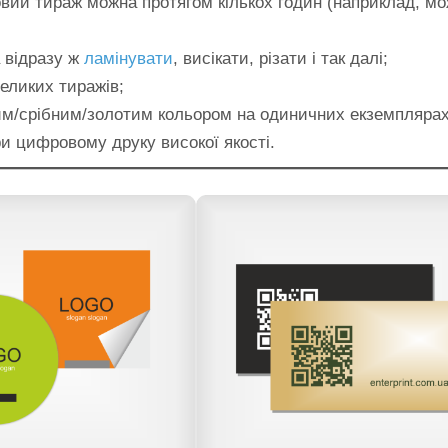
овий тираж можна протягом кількох годин (наприклад, м
 відразу ж
ламінувати
, висікати, різати і так далі;
великих тиражів;
лим/срібним/золотим кольором на одиничних екземплярах
ри цифровому друку високої якості.