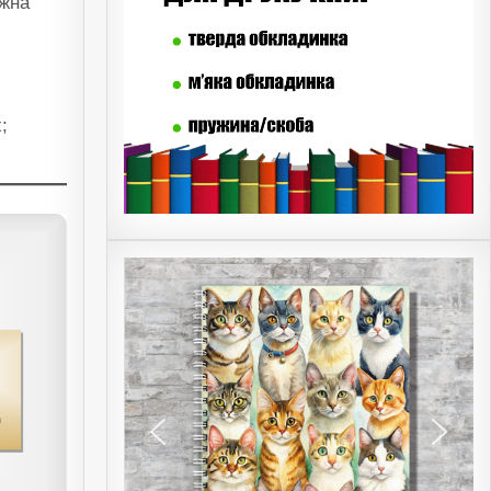
ожна
;