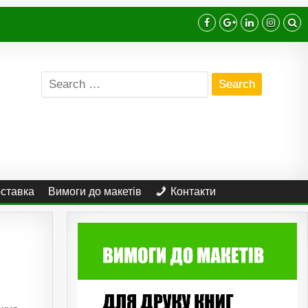
Search
for:
оставка
Вимоги до макетів
Контакти