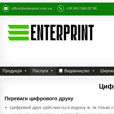
office@enterprint.com.ua
+38 063 568 02 98
Продукція
Послуги
Видавництво
Широко
Циф
Переваги цифрового друку
Цифровий друк здійснюється відразу ж, як тільки 