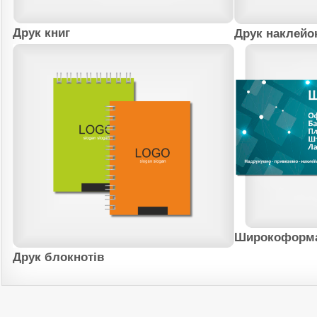
Друк книг
Друк наклейо
Широкоформа
Друк блокнотів