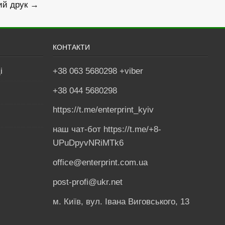
ий друк →
КОНТАКТИ
і
+38 063 5680298 +viber
+38 044 5680298
https://t.me/enterprint_kyiv
наш чат-бот https://t.me/+8-
UPuDpyvNRiMTk6
office@enterprint.com.ua
post-profi@ukr.net
м. Київ, вул. Івана Виговського, 13