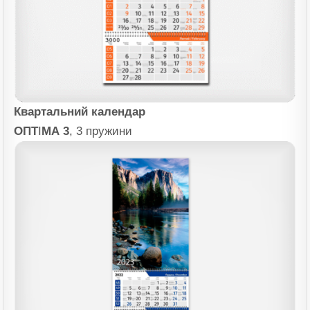
Квартальний календар
ОПТ
І
МА 3
, 3 пружини