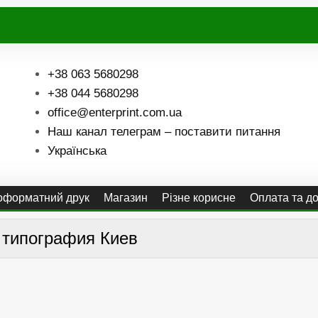
+38 063 5680298
+38 044 5680298
office@enterprint.com.ua
Наш канал телеграм – поставити питання
Українська
форматний друк
Магазин
Різне корисне
Оплата та д
:
типография Киев