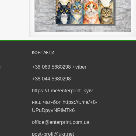
КОНТАКТИ
і
+38 063 5680298 +viber
+38 044 5680298
https://t.me/enterprint_kyiv
наш чат-бот https://t.me/+8-
UPuDpyvNRiMTk6
office@enterprint.com.ua
post-profi@ukr.net