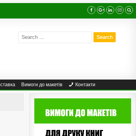
Search
for:
оставка
Вимоги до макетів
Контакти