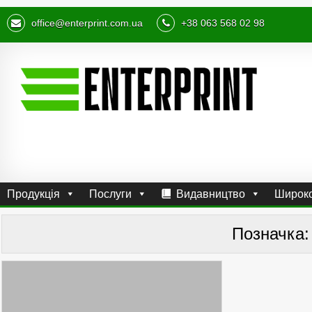
office@enterprint.com.ua
+38 063 568 02 98
Продукція
Послуги
Видавництво
Широко
Позначка