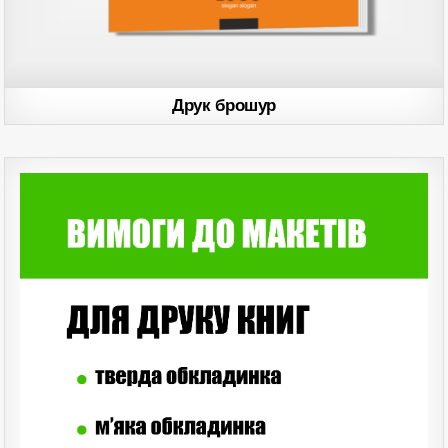
Друк брошур