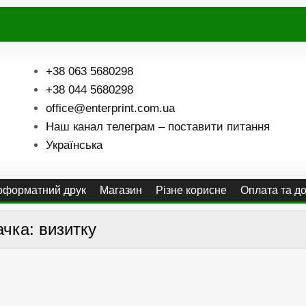
+38 063 5680298
+38 044 5680298
office@enterprint.com.ua
Наш канал телеграм – поставити питання
Українська
форматний друк
Магазин
Різне корисне
Оплата та д
ачка:
визитку