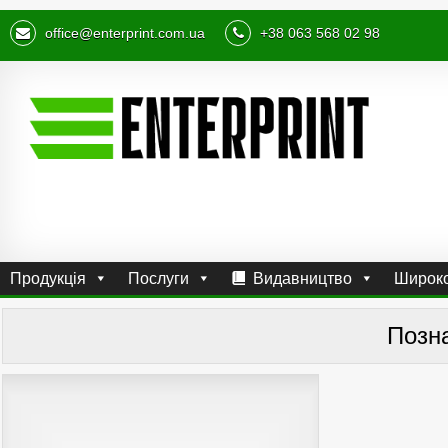
office@enterprint.com.ua
+38 063 568 02 98
Продукція
Послуги
Видавництво
Широко
Позн