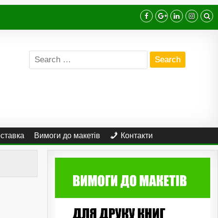
Search
for:
оставка
Вимоги до макетів
Контакти