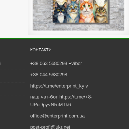
КОНТАКТИ
і
+38 063 5680298 +viber
+38 044 5680298
https://t.me/enterprint_kyiv
наш чат-бот https://t.me/+8-
UPuDpyvNRiMTk6
office@enterprint.com.ua
post-profi@ukr.net