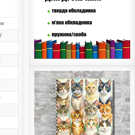
мм
7
7
8
8
4
9
2