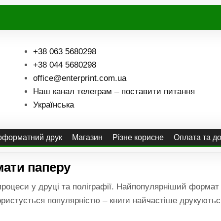
+38 063 5680298
+38 044 5680298
office@enterprint.com.ua
Наш канал телеграм – поставити питання
Українська
форматний друк
Магазин
Різне корисне
Оплата та д
ати паперу
процеси у друці та поліграфії. Найпопулярніший формат
користується популярністю – книги найчастіше друкуютьс