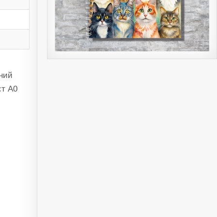
ний
ст А0