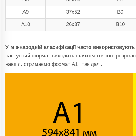
А9
37х52
В9
А10
26х37
В10
У міжнародній класифікації часто використовують
наступний формат виходить шляхом точного розрізанн
навпіл, отримаємо формат А1 і так далі.