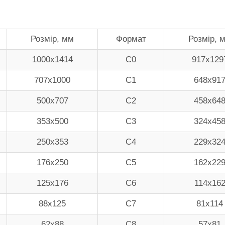
Розмір, мм
Формат
Розмір, 
1000х1414
С0
917х129
707х1000
С1
648х91
500х707
С2
458х64
353х500
С3
324х45
250х353
С4
229х32
176х250
С5
162х22
125х176
С6
114х16
88х125
С7
81х114
62х88
С8
57х81