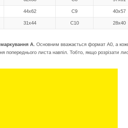
44х62
С9
40х57
31х44
С10
28х40
 маркування А.
Основним вважається формат A0, а кож
я попереднього листа навпіл. Тобто, якщо розрізати ли