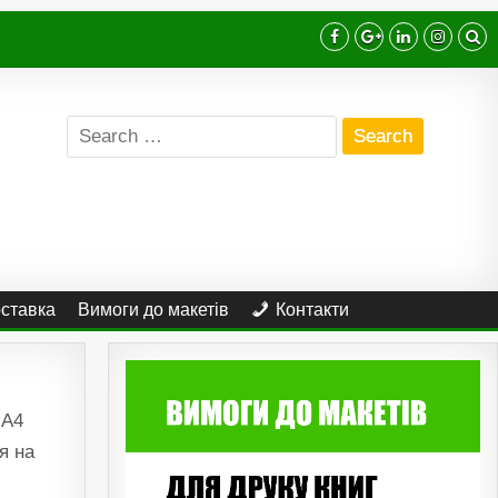
Search
for:
оставка
Вимоги до макетів
Контакти
 А4
я на