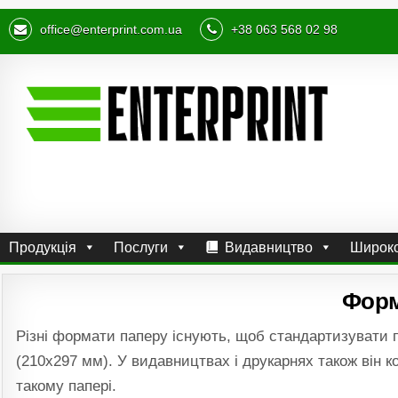
office@enterprint.com.ua
+38 063 568 02 98
Продукція
Послуги
Видавництво
Широко
Форм
Різні формати паперу існують, щоб стандартизувати 
(210х297 мм). У видавництвах і друкарнях також він 
такому папері.