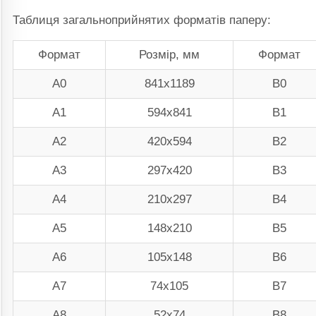
Таблиця загальноприйнятих форматів паперу:
Формат
Розмір, мм
Формат
А0
841х1189
В0
А1
594х841
В1
А2
420х594
В2
А3
297х420
В3
А4
210х297
В4
А5
148х210
В5
А6
105х148
В6
А7
74х105
В7
А8
52х74
В8