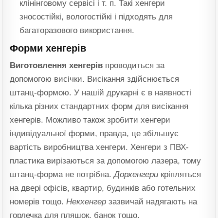
клінінговому сервісі і т. п. Такі хенгери
зносостійкі, вологостійкі і підходять для
багаторазового використання.
Форми хенгерів
Виготовлення хенгерів
проводиться за
допомогою висічки. Висікання здійснюється
штанц-формою. У нашій друкарні є в наявності
кілька різних стандартних форм для висікання
хенгерів. Можливо також зробити хенгери
індивідуальної форми, правда, це збільшує
вартість виробництва хенгери. Хенгери з ПВХ-
пластика вирізаються за допомогою лазера, тому
штанц-форма не потрібна.
Дорхенгери
кріпляться
на двері офісів, квартир, будинків або готельних
номерів тощо.
Некхенгер
зазвичай надягають на
горлечка для пляшок, банок тощо.