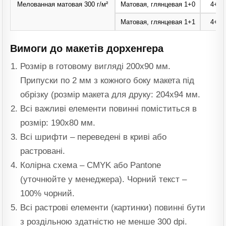
Мелованная матовая 300 г/м²
Матовая, глянцевая 1+0
4+4,
Матовая, глянцевая 1+1
4+4,
Без покрытия
4+4,
Вимоги до макетів дорхенгера
Мелованная матовая 350 г/м²
Матовая, глянцевая 1+0
4+4,
Розмір в готовому вигляді 200х90 мм.
Матовая, глянцевая 1+1
4+4,
Припуски по 2 мм з кожного боку макета під
обрізку (розмір макета для друку: 204х94 мм.
Всі важливі елементи повинні поміститься в
розмір: 190х80 мм.
Всі шрифти – переведені в криві або
растровані.
Колірна схема – CMYK або Pantone
(уточнюйте у менеджера). Чорний текст –
100% чорний.
Всі растрові елементи (картинки) повинні бути
з роздільною здатністю не менше 300 dpi.