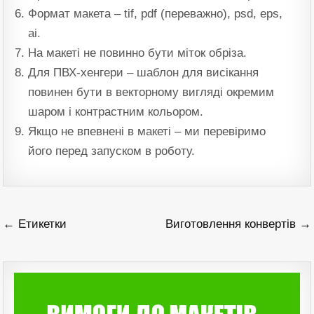
Формат макета – tif, pdf (переважно), psd, eps,
ai.
На макеті не повинно бути міток обріза.
Для ПВХ-хенгери – шаблон для висікання
повинен бути в векторному вигляді окремим
шаром і контрастним кольором.
Якщо не впевнені в макеті – ми перевіримо
його перед запуском в роботу.
Навігація
← Етикетки
Виготовлення конвертів →
записів