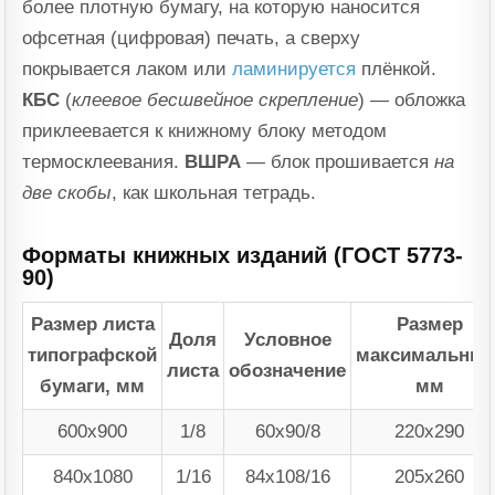
более плотную бумагу, на которую наносится
офсетная (цифровая) печать, а сверху
покрывается лаком или
ламинируется
плёнкой.
КБС
(
клеевое бесшвейное скрепление
) — обложка
приклеевается к книжному блоку методом
термосклеевания.
ВШРА
— блок прошивается
на
две скобы
, как школьная тетрадь.
Форматы книжных изданий (ГОСТ 5773-
90)
Размер листа
Размер
Доля
Условное
типографской
максимальный
листа
обозначение
бумаги, мм
мм
600х900
1/8
60х90/8
220х290
840х1080
1/16
84х108/16
205х260