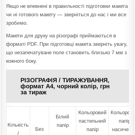
Якщо не впевнені в правильності підготовки макета
чи ні готового макету — зверніться до нас і ми все
зробимо.
Макети для друку на різографі приймаються в
форматі PDF. При підготовці макета зверніть увагу,
що незапечатуване поле становить близько 7 мм з
кожного боку.
РІЗОГРАФІЯ / ТИРАЖУВАННЯ,
формат А4, чорний колір, грн
за тираж
Кольоровий
Кольоров
Білий
пастельний
папір
Кількість
папір
Без
папір
насичени
/