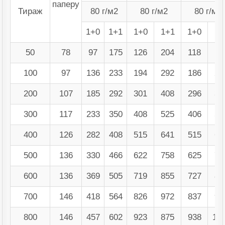
паперу
Тираж
80 г/м2
80 г/м2
80 г/м2
1+0
1+1
1+0
1+1
1+0
1+
50
78
97
175
126
204
118
18
100
97
136
233
194
292
186
27
200
107
185
292
301
408
296
38
300
117
233
350
408
525
406
50
400
126
282
408
515
641
515
62
500
136
330
466
622
758
625
74
600
136
369
505
719
855
727
84
700
146
418
564
826
972
837
96
800
146
457
602
923
875
938
10