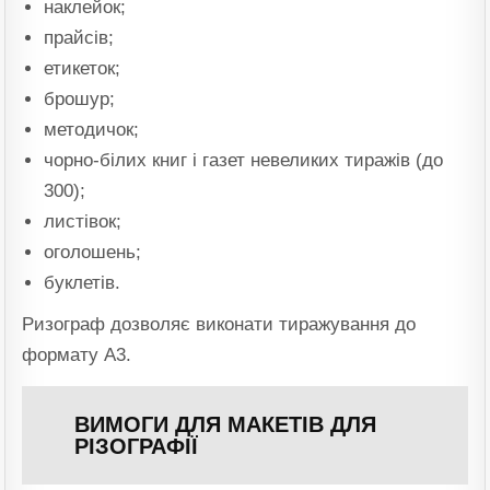
наклейок;
прайсів;
етикеток;
брошур;
методичок;
чорно-білих книг і газет невеликих тиражів (до
300);
листівок;
оголошень;
буклетів.
Ризограф дозволяє виконати тиражування до
формату А3.
ВИМОГИ ДЛЯ МАКЕТІВ ДЛЯ
РІЗОГРАФІЇ