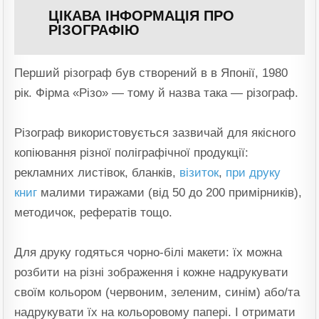
ЦІКАВА ІНФОРМАЦІЯ ПРО
РІЗОГРАФІЮ
Перший різограф був створений в в Японії, 1980
рік. Фірма «Різо» — тому й назва така — різограф.
Різограф використовується зазвичай для якісного
копіювання різної поліграфічної продукції:
рекламних листівок, бланків,
візиток
,
при друку
книг
малими тиражами (від 50 до 200 примірників),
методичок, рефератів тощо.
Для друку годяться чорно-білі макети: їх можна
розбити на різні зображення і кожне надрукувати
своїм кольором (червоним, зеленим, синім) або/та
надрукувати їх на кольоровому папері. І отримати