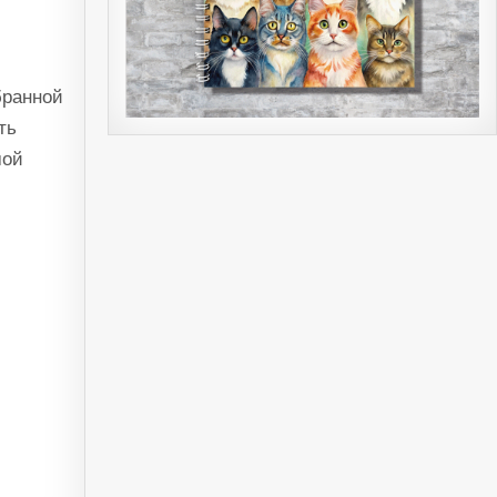
бранной
ть
мой