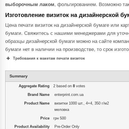
выборочным лаком
, фольгированием. Возможно так
Изготовление визиток на дизайнерской бу
Цена печати визиток на дизайнерской бумаге или кар
бумаги. Свяжитесь с нашими менеджерами для уточн
образцы дизайнерской бумаги можно на сайте компа
бумаги нет в наличии на производстве, то срок изгот
Требования к макетам печати визиток
Summary
Aggregate Rating
2
based on
8
votes
Brand Name
enterprint.com.ua
Product Name
визитки 1000 шт., 4+4, 350 г/м2
меловка
Price
грн
500
Product Availability
Pre-Order Only