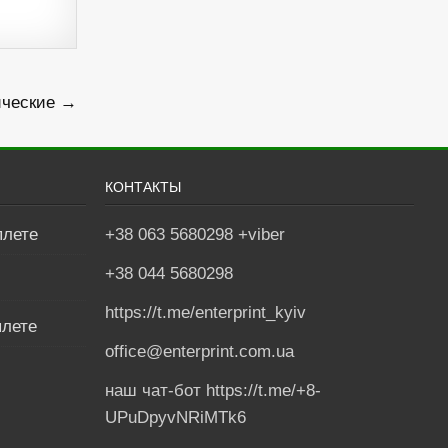
ические →
КОНТАКТЫ
плете
+38 063 5680298 +viber
+38 044 5680298
м
https://t.me/enterprint_kyiv
плете
office@enterprint.com.ua
наш чат-бот https://t.me/+8-
UPuDpyvNRiMTk6