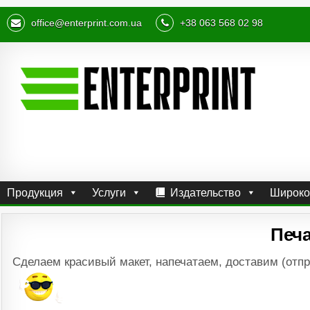
office@enterprint.com.ua
+38 063 568 02 98
Продукция
Услуги
Издательство
Широко
Печа
Сделаем красивый макет, напечатаем, доставим (отп