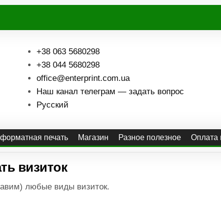
+38 063 5680298
+38 044 5680298
office@enterprint.com.ua
Наш канал телеграм — задать вопрос
Русский
форматная печать
Магазин
Разное полезное
Оплата 
ть визиток
равим) любые виды визиток.