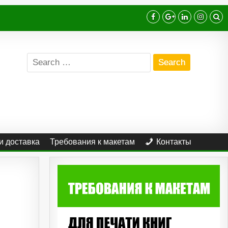
Search
for:
и доставка
Требования к макетам
Контакты