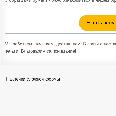
С образцами бумаги можно ознакомиться в нашем оф
Узнать цену 
Мы работаем, печатаем, доставляем! В связи с нест
печати. Благодарим за понимание!
Навигация
← Наклейки сложной формы
по
записям