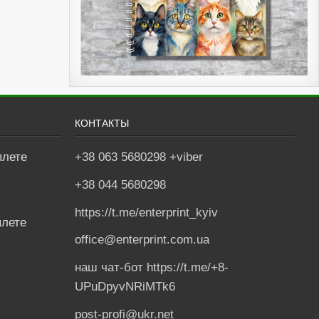
КОНТАКТЫ
плете
+38 063 5680298 +viber
+38 044 5680298
м
https://t.me/enterprint_kyiv
плете
office@enterprint.com.ua
наш чат-бот https://t.me/+8-
UPuDpyvNRiMTk6
post-profi@ukr.net