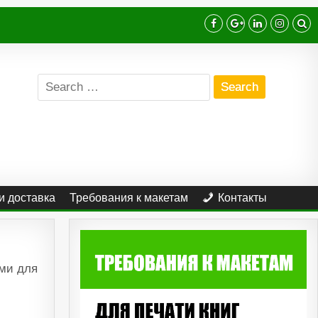
Search
for:
и доставка
Требования к макетам
Контакты
ами для