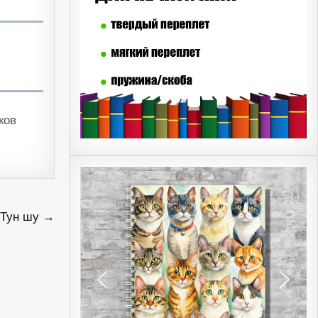
ков
 Тун шу →