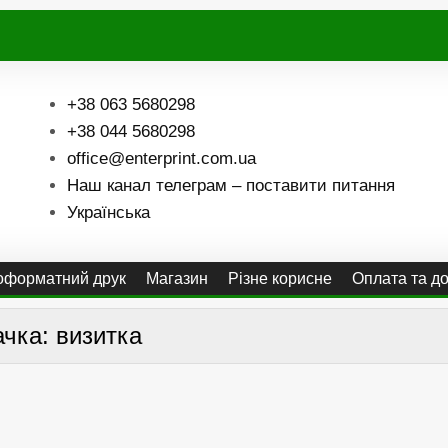
+38 063 5680298
+38 044 5680298
office@enterprint.com.ua
Наш канал телеграм – поставити питання
Українська
форматний друк
Магазин
Різне корисне
Оплата та д
ачка:
визитка