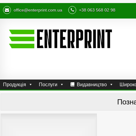
office@enterprint.com.ua
+38 063 568 02 98
Продукція
Послуги
Видавництво
Широко
Позн