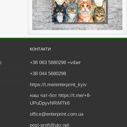
КОНТАКТИ
і
+38 063 5680298 +viber
+38 044 5680298
https://t.me/enterprint_kyiv
наш чат-бот https://t.me/+8-
UPuDpyvNRiMTk6
office@enterprint.com.ua
post-profi@ukr.net