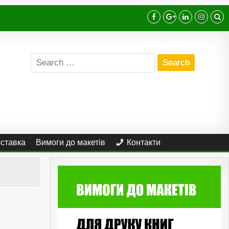
Search
for:
оставка
Вимоги до макетів
Контакти