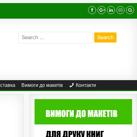
Search
for:
оставка
Вимоги до макетів
Контакти