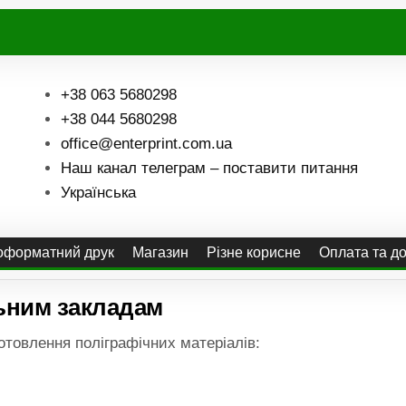
+38 063 5680298
+38 044 5680298
office@enterprint.com.ua
Наш канал телеграм – поставити питання
Українська
форматний друк
Магазин
Різне корисне
Оплата та д
ьним закладам
товлення поліграфічних матеріалів: