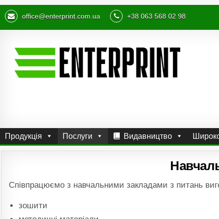
office@enterprint.com.ua
+38 063 568 02 98
Продукція
Послуги
Видавництво
Широко
Навчал
Співпрацюємо з навчальними закладами з питань виго
зошити